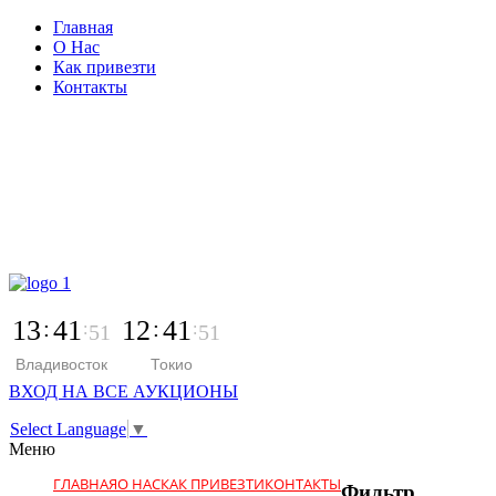
Главная
О Нас
Как привезти
Контакты
г. Владивосток, ул. Кирова 25
с 9:00 до 22:00
+7 966 387-94-96
13
41
12
41
52
52
Владивосток
Токио
ВХОД НА ВСЕ АУКЦИОНЫ
Select Language
▼
Меню
ГЛАВНАЯ
О НАС
КАК ПРИВЕЗТИ
КОНТАКТЫ
Фильтр