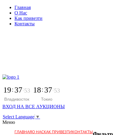
Главная
О Нас
Как привезти
Контакты
г. Владивосток, ул. Кирова 25
с 9:00 до 22:00
+7 966 387-94-96
19
37
18
37
53
53
Владивосток
Токио
ВХОД НА ВСЕ АУКЦИОНЫ
Select Language
▼
Меню
ГЛАВНАЯ
О НАС
КАК ПРИВЕЗТИ
КОНТАКТЫ
Фильтр