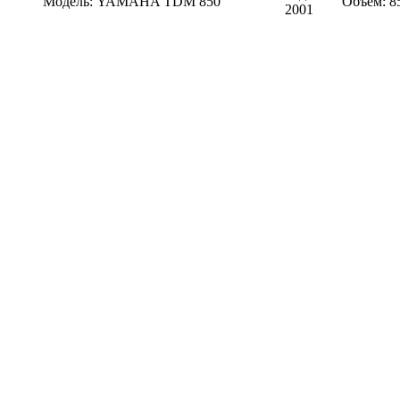
Модель:
YAMAHA TDM 850
Объем:
8
2001