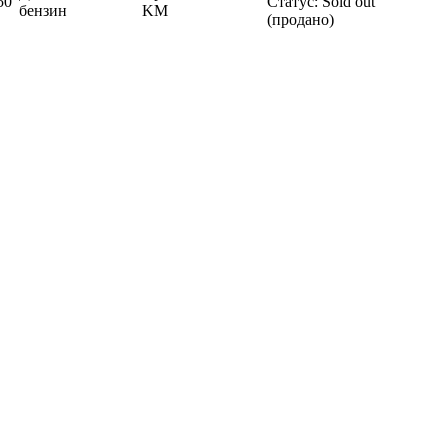
50
Статус:
Sold out
бензин
KM
(продано)