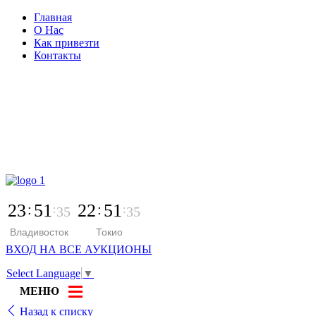
Главная
О Нас
Как привезти
Контакты
г. Владивосток, ул. Кирова 25
с 9:00 до 22:00
+7 966 387-94-96
23
51
22
51
36
36
Владивосток
Токио
ВХОД НА ВСЕ АУКЦИОНЫ
Select Language
▼
МЕНЮ
Назад к списку