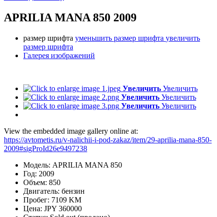
APRILIA MANA 850 2009
размер шрифта
уменьшить размер шрифта
увеличить
размер шрифта
Галерея изображений
Увеличить
Увеличить
Увеличить
Увеличить
Увеличить
Увеличить
View the embedded image gallery online at:
https://avtometis.ru/v-nalichii-i-pod-zakaz/item/29-aprilia-mana-850-
2009#sigProId26e9497238
Модель:
APRILIA MANA 850
Год:
2009
Объем:
850
Двигатель:
бензин
Пробег:
7109 KM
Цена:
JPY 360000